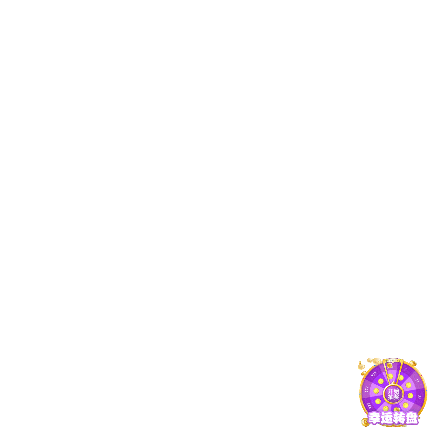
涵盖 LOL、CS:GO、DOTA2 等热门电竞赛事，提供高帧率
直播与赛事专题页，满足不同电竞观众需求。
内容专区
除赛事直播外，还提供赛后采访、球星特辑、战术分析等
多元内容，打造沉浸式体育服务平台。